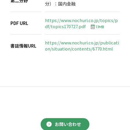
第二分野
分）：国内金融
https://www.nochuri.co.jp/topics/p
PDF URL
df/topics170727.pdf
1.1MB
https://www.nochuri.co.jp/publicati
書誌情報URL
on/situation/contents/6770.html
お問い合わせ