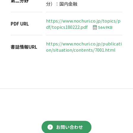
第二分野
分）：国内金融
https://www.nochuri.co.jp/topics/p
PDF URL
df/topics180222.pdf
564.9KB
https://www.nochuri.co.jp/publicati
書誌情報URL
on/situation/contents/7001.html
お問い合わせ