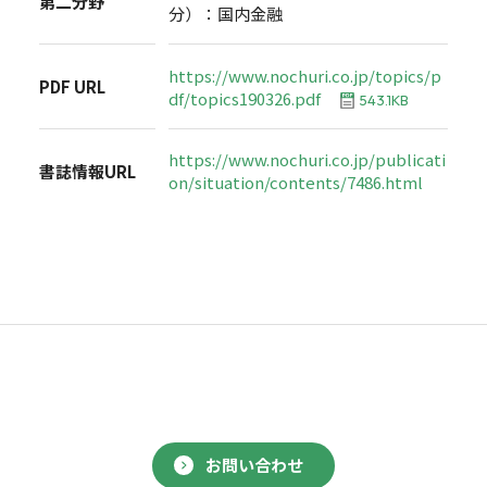
第二分野
分）：国内金融
https://www.nochuri.co.jp/topics/p
PDF URL
df/topics190326.pdf
543.1KB
https://www.nochuri.co.jp/publicati
書誌情報URL
on/situation/contents/7486.html
お問い合わせ