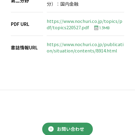
第二分野
分）：国内金融
https://www.nochuri.co.jp/topics/p
PDF URL
df/topics220527.pdf
1.3MB
https://www.nochuri.co.jp/publicati
書誌情報URL
on/situation/contents/8914.html
お問い合わせ