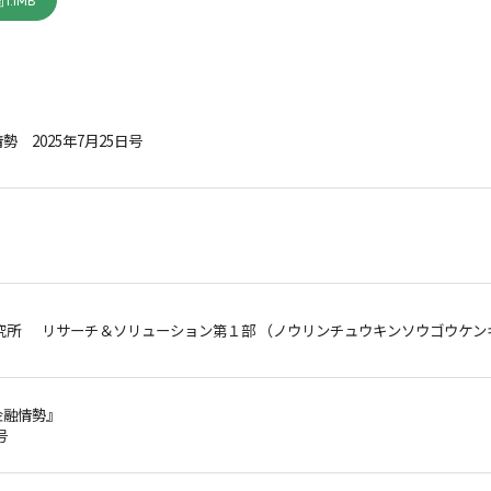
1.1MB
 2025年7月25日号
究所 リサーチ＆ソリューション第１部 （ノウリンチュウキンソウゴウケンキ
金融情勢』
号