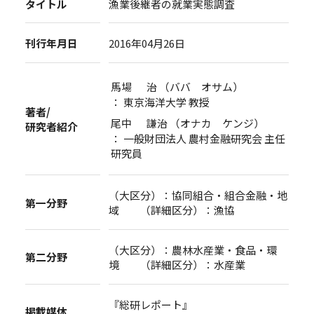
タイトル
漁業後継者の就業実態調査
刊行年月日
2016年04月26日
馬場 治 （ババ オサム）
： 東京海洋大学 教授
著者/
尾中 謙治 （オナカ ケンジ）
研究者紹介
： 一般財団法人 農村金融研究会 主任
研究員
（大区分）：協同組合・組合金融・地
第一分野
域 （詳細区分）：漁協
（大区分）：農林水産業・食品・環
第二分野
境 （詳細区分）：水産業
『総研レポート』
掲載媒体