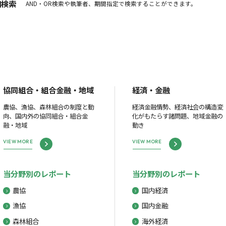
細検索
AND・OR検索や執筆者、期間指定で検索することができます。
協同組合・組合金融・地域
経済・金融
農協、漁協、森林組合の制度と動
経済金融情勢、経済社会の構造変
向、国内外の協同組合・組合金
化がもたらす諸問題、地域金融の
融・地域
動き
VIEW MORE
VIEW MORE
当分野別のレポート
当分野別のレポート
農協
国内経済
漁協
国内金融
森林組合
海外経済