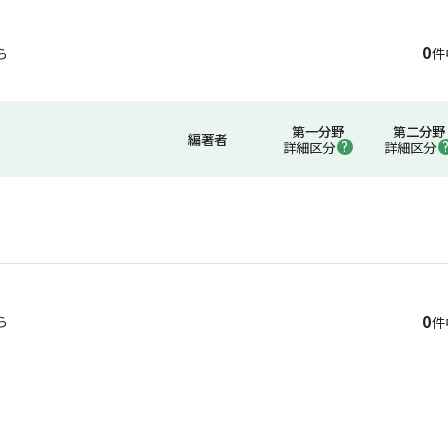
0
ら
件
第一分野
第二分野
編著者
詳細区分
詳細区分
0
ら
件