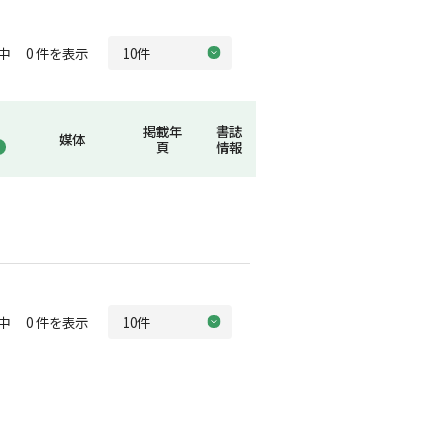
中 0 件を表示
掲載年
書誌
媒体
頁
情報
中 0 件を表示