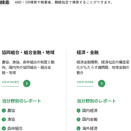
細検索
AND・OR検索や執筆者、期間指定で検索することができます。
協同組合・組合金融・地域
経済・金融
農協、漁協、森林組合の制度と動
経済金融情勢、経済社会の構造変
向、国内外の協同組合・組合金
化がもたらす諸問題、地域金融の
融・地域
動き
VIEW MORE
VIEW MORE
当分野別のレポート
当分野別のレポート
農協
国内経済
漁協
国内金融
森林組合
海外経済