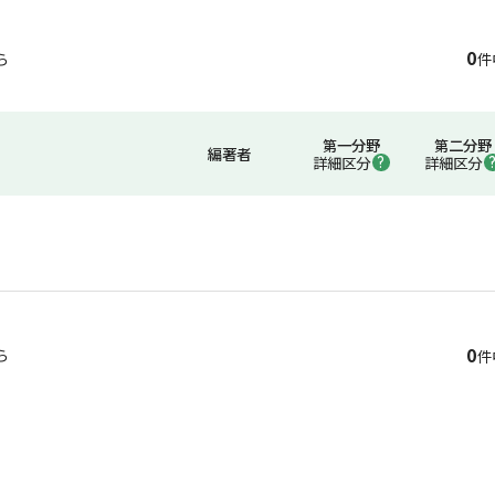
0
ら
件
第一分野
第二分野
編著者
詳細区分
詳細区分
0
ら
件