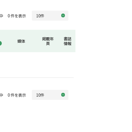
中 0 件を表示
掲載年
書誌
媒体
頁
情報
中 0 件を表示