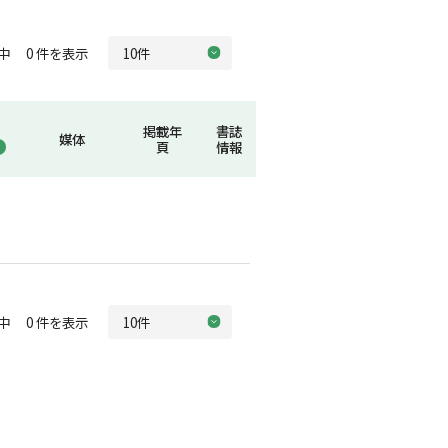
中 0 件を表示
掲載年
書誌
媒体
頁
情報
中 0 件を表示