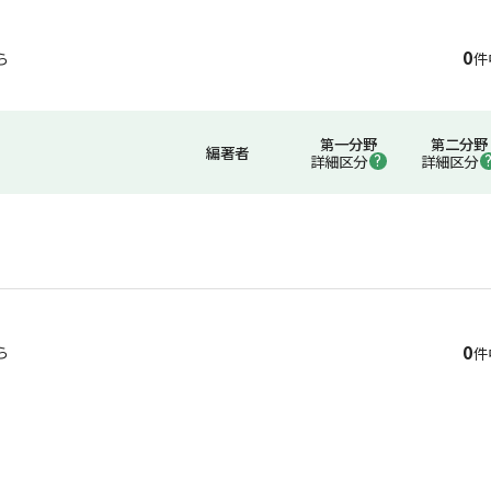
0
ら
件
第一分野
第二分野
編著者
詳細区分
詳細区分
0
ら
件