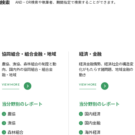
細検索
AND・OR検索や執筆者、期間指定で検索することができます。
協同組合・組合金融・地域
経済・金融
農協、漁協、森林組合の制度と動
経済金融情勢、経済社会の構造変
向、国内外の協同組合・組合金
化がもたらす諸問題、地域金融の
融・地域
動き
VIEW MORE
VIEW MORE
当分野別のレポート
当分野別のレポート
農協
国内経済
漁協
国内金融
森林組合
海外経済