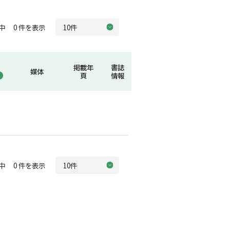
中 0 件を表示
掲載年
書誌
媒体
頁
情報
中 0 件を表示