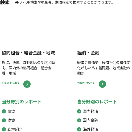
細検索
AND・OR検索や執筆者、期間指定で検索することができます。
協同組合・組合金融・地域
経済・金融
農協、漁協、森林組合の制度と動
経済金融情勢、経済社会の構造変
向、国内外の協同組合・組合金
化がもたらす諸問題、地域金融の
融・地域
動き
VIEW MORE
VIEW MORE
当分野別のレポート
当分野別のレポート
農協
国内経済
漁協
国内金融
森林組合
海外経済