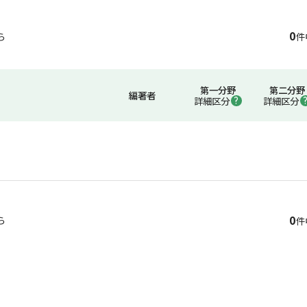
0
ら
件
第一分野
第二分野
編著者
詳細区分
詳細区分
0
ら
件