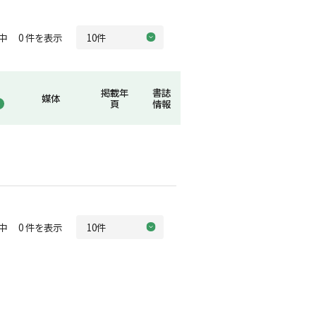
中 0 件を表示
掲載年
書誌
媒体
頁
情報
中 0 件を表示