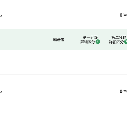
0
ら
件
第一分野
第二分野
編著者
詳細区分
詳細区分
0
ら
件