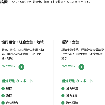
細検索
AND・OR検索や執筆者、期間指定で検索することができます。
協同組合・組合金融・地域
経済・金融
農協、漁協、森林組合の制度と動
経済金融情勢、経済社会の構造変
向、国内外の協同組合・組合金
化がもたらす諸問題、地域金融の
融・地域
動き
VIEW MORE
VIEW MORE
当分野別のレポート
当分野別のレポート
農協
国内経済
漁協
国内金融
森林組合
海外経済