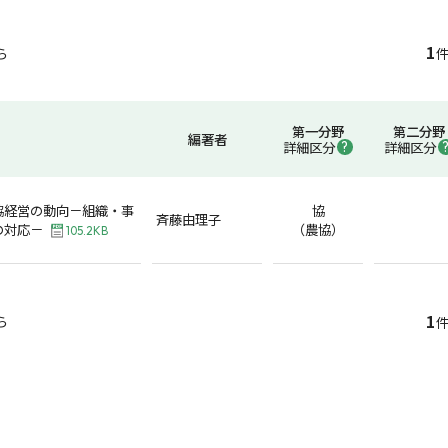
1
ら
件
第一分野
第二分野
編著者
詳細区分
詳細区分
協経営の動向－組織・事
協
斉藤由理子
の対応－
（農協）
105.2KB
1
ら
件