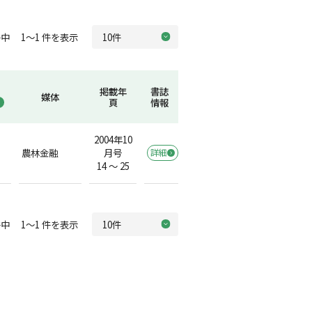
中 1～1 件を表示
掲載年
書誌
媒体
頁
情報
2004年10
農林金融
月号
詳細
14 ～ 25
中 1～1 件を表示