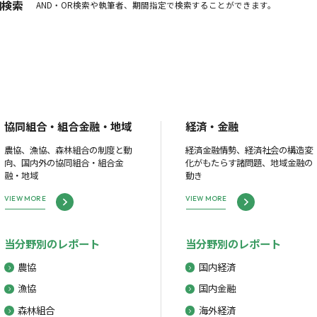
細検索
AND・OR検索や執筆者、期間指定で検索することができます。
協同組合・組合金融・地域
経済・金融
農協、漁協、森林組合の制度と動
経済金融情勢、経済社会の構造変
向、国内外の協同組合・組合金
化がもたらす諸問題、地域金融の
融・地域
動き
VIEW MORE
VIEW MORE
当分野別のレポート
当分野別のレポート
農協
国内経済
漁協
国内金融
森林組合
海外経済