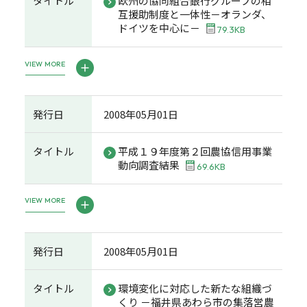
タイトル
欧州の協同組合銀行グループの相
互援助制度と一体性－オランダ、
ドイツを中心に－
79.3KB
VIEW MORE
発行日
2008年05月01日
タイトル
平成１９年度第２回農協信用事業
動向調査結果
69.6KB
VIEW MORE
発行日
2008年05月01日
タイトル
環境変化に対応した新たな組織づ
くり －福井県あわら市の集落営農