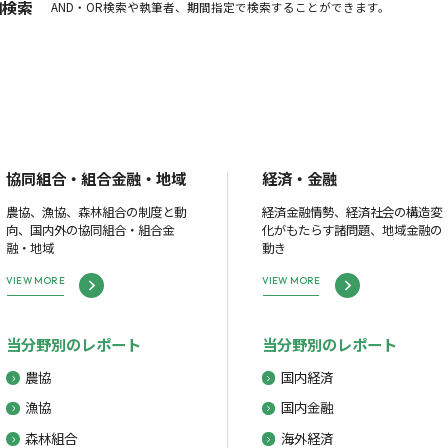
細検索
AND・OR検索や執筆者、期間指定で検索することができます。
協同組合・組合金融・地域
経済・金融
農協、漁協、森林組合の制度と動
経済金融情勢、経済社会の構造変
向、国内外の協同組合・組合金
化がもたらす諸問題、地域金融の
融・地域
動き
VIEW MORE
VIEW MORE
当分野別のレポート
当分野別のレポート
農協
国内経済
漁協
国内金融
森林組合
海外経済