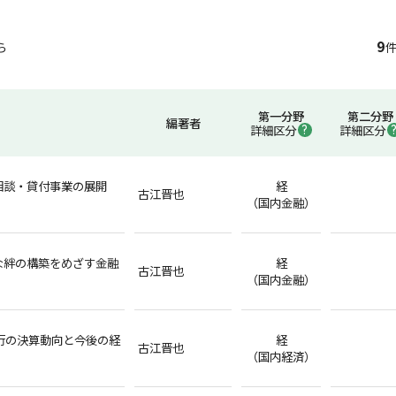
9
ら
件
第一分野
第二分野
編著者
詳細区分
詳細区分
相談・貸付事業の展開
経
古江晋也
（国内金融）
な絆の構築をめざす金融
経
古江晋也
（国内金融）
銀行の決算動向と今後の経
経
古江晋也
（国内経済）