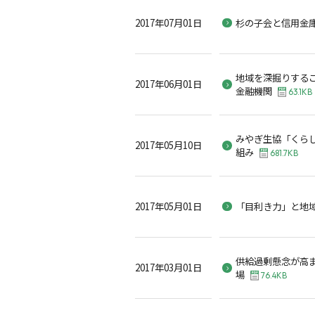
2017年07月01日
杉の子会と信用金
地域を深掘りする
2017年06月01日
金融機関
63.1KB
みやぎ生協「くら
2017年05月10日
組み
681.7KB
2017年05月01日
「目利き力」と地
供給過剰懸念が高
2017年03月01日
場
76.4KB