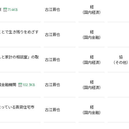
経
庫
古江晋也
71.4KB
（国内経済）
ことで生き残りをめざす
経
古江晋也
（国内金融）
しと家計の相談室」の取
経
協
古江晋也
（国内経済）
（その他
経
域金融機関
古江晋也
102.3KB
（国内経済）
まっている賃貸住宅市
経
古江晋也
（国内金融）