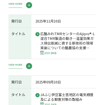
VIEW MORE
発行日
2025年11月10日
タイトル
広酪みわTMRセンターのAjipro®-L
混合TMR製造の動き─温室効果ガ
ス排出削減に資する新技術の現場
実装についての酪農協の支援─
200.8KB
VIEW MORE
発行日
2025年09月10日
タイトル
JAふじ伊豆富士宮地区の電気柵普
及による獣害対策の取組み
200.5KB