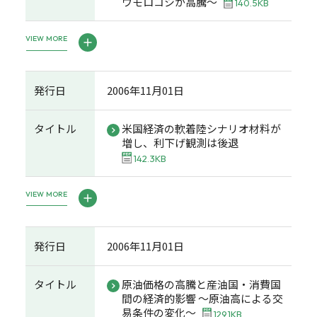
ウモロコシが高騰～
140.5KB
VIEW MORE
発行日
2006年11月01日
タイトル
米国経済の軟着陸シナリオ材料が
増し、利下げ観測は後退
142.3KB
VIEW MORE
発行日
2006年11月01日
タイトル
原油価格の高騰と産油国・消費国
間の経済的影響 ～原油高による交
易条件の変化～
129.1KB