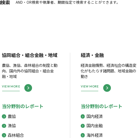
細検索
AND・OR検索や執筆者、期間指定で検索することができます。
協同組合・組合金融・地域
経済・金融
農協、漁協、森林組合の制度と動
経済金融情勢、経済社会の構造変
向、国内外の協同組合・組合金
化がもたらす諸問題、地域金融の
融・地域
動き
VIEW MORE
VIEW MORE
当分野別のレポート
当分野別のレポート
農協
国内経済
漁協
国内金融
森林組合
海外経済