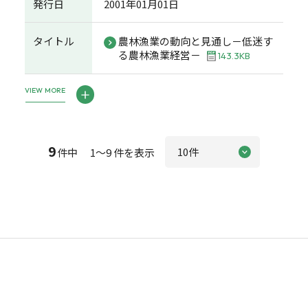
発行日
2001年01月01日
タイトル
農林漁業の動向と見通し－低迷す
る農林漁業経営－
143.3KB
VIEW MORE
9
件中 1～9 件を表示