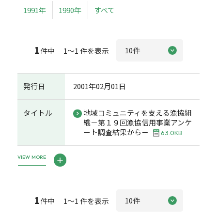
1991年
1990年
すべて
1
件中 1～1 件を表示
発行日
2001年02月01日
タイトル
地域コミュニティを支える漁協組
織－第１９回漁協信用事業アンケ
ート調査結果から－
63.0KB
VIEW MORE
1
件中 1～1 件を表示