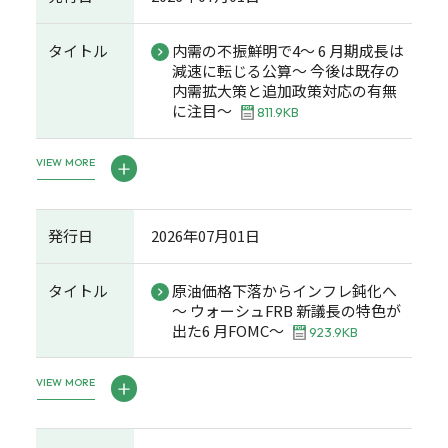
タイトル
内需の不振鮮明で4～ 6 月期成長は
減速に転じる公算～ 今後は既存の
内需拡大策と追加政策対応の有無
に注目～
811.9KB
VIEW MORE
発行日
2026年07月01日
タイトル
原油価格下落からインフレ鈍化へ
～ ウォーシュFRB 新議長の特色が
出た6 月FOMC～
923.9KB
VIEW MORE