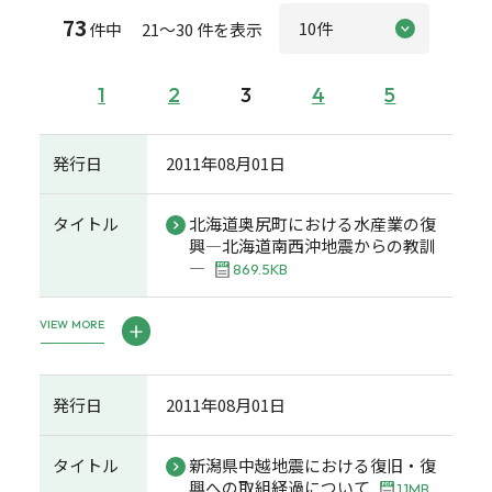
73
件中 21～30 件を表示
1
2
3
4
5
発行日
2011年08月01日
タイトル
北海道奥尻町における水産業の復
興―北海道南西沖地震からの教訓
―
869.5KB
VIEW MORE
発行日
2011年08月01日
タイトル
新潟県中越地震における復旧・復
興への取組経過について
1.1MB