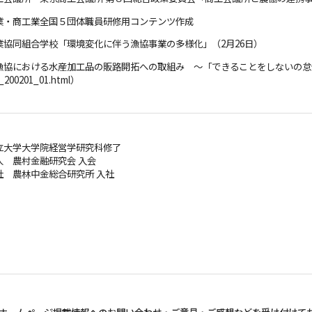
漁業・商工業全国５団体職員研修用コンテンツ作成
漁業協同組合学校「環境変化に伴う漁協事業の多様化」（2月26日）
漁協における水産加工品の販路開拓への取組み ～「できることをしないの怠慢」～（URL
1_200201_01.html）
市立大学大学院経営学研究科修了
法人 農村金融研究会 入会
会社 農林中金総合研究所 入社