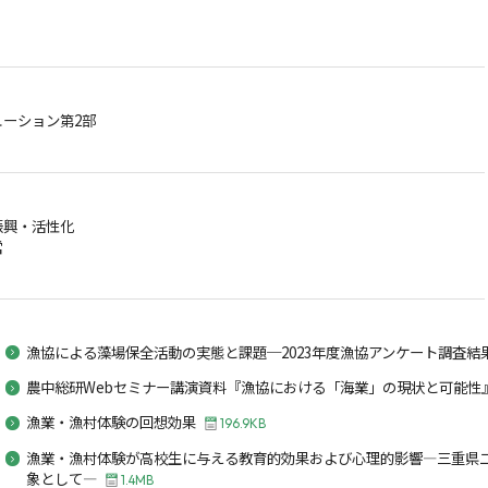
ーション第2部
振興・活性化
営
漁協による藻場保全活動の実態と課題─2023年度漁協アンケート調査結
農中総研Webセミナー講演資料『漁協における「海業」の現状と可能性
漁業・漁村体験の回想効果
196.9KB
漁業・漁村体験が高校生に与える教育的効果および心理的影響―三重県
象として―
1.4MB