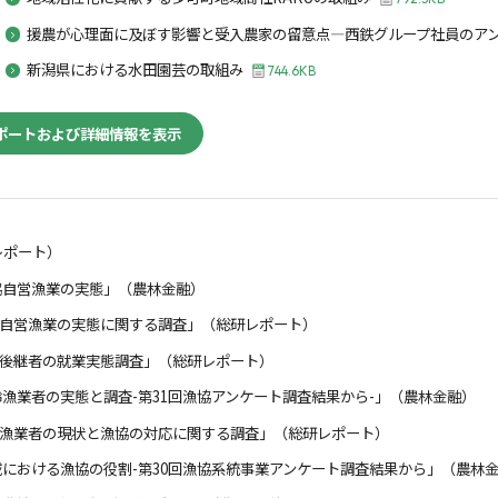
援農が心理面に及ぼす影響と受入農家の留意点―西鉄グループ社員のア
新潟県における水田園芸の取組み
744.6KB
ポートおよび詳細情報を表示
レポート）
「漁協自営漁業の実態」（農林金融）
漁協自営漁業の実態に関する調査」（総研レポート）
漁業後継者の就業実態調査」（総研レポート）
「高齢漁業者の実態と調査-第31回漁協アンケート調査結果から-」（農林金融）
高齢漁業者の現状と漁協の対応に関する調査」（総研レポート）
「地域における漁協の役割-第30回漁協系統事業アンケート調査結果から」（農林