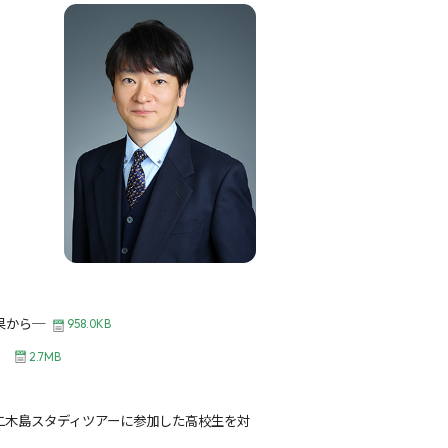
果から─
958.0KB
』
2.7MB
二木島スタディツアーに参加した高校生を対