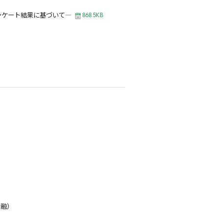
ンケート結果に基づいて―
868.5KB
金融）