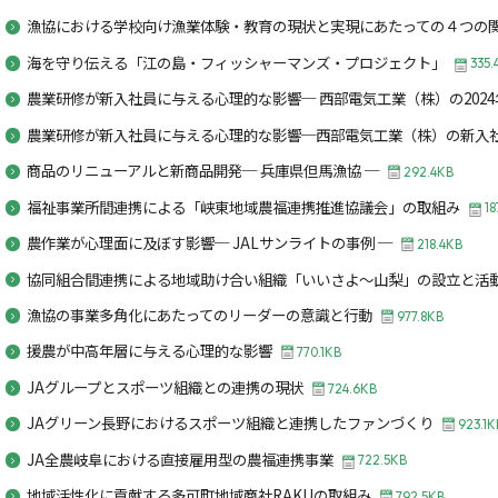
漁協における学校向け漁業体験・教育の現状と実現にあたっての４つの
海を守り伝える「江の島・フィッシャーマンズ・プロジェクト」
335.
農業研修が新入社員に与える心理的な影響─ 西部電気工業（株）の2024
農業研修が新入社員に与える心理的な影響─西部電気工業（株）の新入
商品のリニューアルと新商品開発─ 兵庫県但馬漁協 ─
292.4KB
福祉事業所間連携による「峡東地域農福連携推進協議会」の取組み
18
農作業が心理面に及ぼす影響─ JALサンライトの事例 ─
218.4KB
協同組合間連携による地域助け合い組織「いいさよ～山梨」の設立と活
漁協の事業多角化にあたってのリーダーの意識と行動
977.8KB
援農が中高年層に与える心理的な影響
770.1KB
JAグループとスポーツ組織との連携の現状
724.6KB
JAグリーン長野におけるスポーツ組織と連携したファンづくり
923.1K
JA全農岐阜における直接雇用型の農福連携事業
722.5KB
地域活性化に貢献する多可町地域商社RAKUの取組み
792.5KB