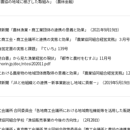
「都市農協の地域に根ざした取組み」（農林金融）
農業新聞「農林漁業・商工業団体の連携の意義と効果」（2021年9月19日）
協と商工会・商工会議所と連携の実態と効果」『農業協同組合経営実務』３月号
協自営定置の実態と課題」『ていち』139号
水産白書」から見た漁業経営の現状」『都市と農村をむすぶ』11月号
orin.jp/doc/ntosi202011.pdf
協における農産物の地域団体商取得の意義と効果」『農業協同組合経営実務』1
農業新聞「JAと他組織との連携－新事業創出し地域に貢献－」（2019年5月19
商工会議所 合同委員会「各地商工会議所における地域商社機能等を活用した販路
漁業協同組合学校「漁協販売事業の今後の方向性」（2月28日）
商工会議所・東京商工会議所 第８回総合政策委員会「商工会議所と農協の連携事