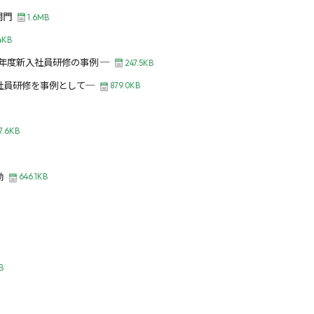
関門
1.6MB
4KB
年度新入社員研修の事例 ─
247.5KB
社員研修を事例として─
879.0KB
7.6KB
動
646.1KB
B