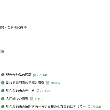
問・理事研究員 等
金融
組合金融論の課題
209.1KB
割れる専門家の見解と調査
178.0KB
組合金融論の先行き
721.3KB
人口減少の影響
157.1KB
組合金融論の展開方向―与信重視の相互金融に向けて―
771.9KB