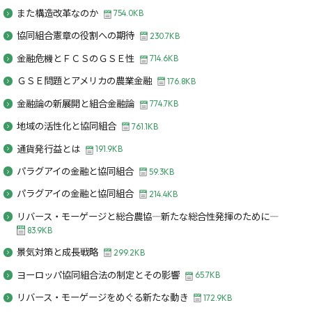
また構造改革なのか
754.0KB
協同組合憲章の役割への期待
230.7KB
金融危機とＦＣＳのＧＳＥ性
714.6KB
ＧＳＥ問題とアメリカの農業金融
176.8KB
金融論の新展開と組合金融論
774.7KB
地域の活性化と協同組合
761.1KB
通貨発行益とは
191.9KB
パラグアイの金融と協同組合
59.3KB
パラグアイの金融と協同組合
214.4KB
リバース・モーゲージと総合農協―新たな総合性発揮のために―
83.9KB
景気対策と成長戦略
299.2KB
ヨーロッパ協同組合法の制定とその影響
65.7KB
リバース・モーゲージをめぐる新たな動き
172.9KB