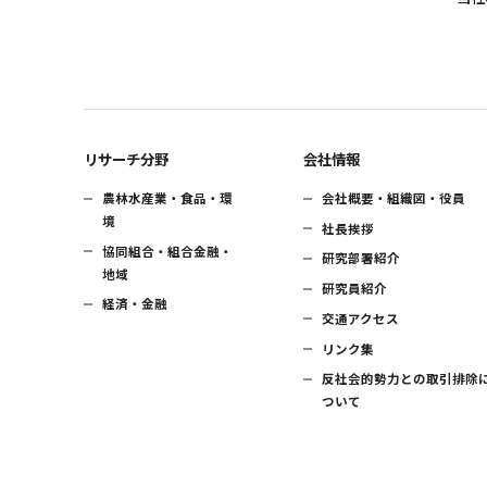
リサーチ分野
会社情報
農林水産業・食品・環
会社概要・組織図・役員
境
社長挨拶
協同組合・組合金融・
研究部署紹介
地域
研究員紹介
経済・金融
交通アクセス
リンク集
反社会的勢力との取引排除
ついて