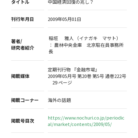
タイトル
中国経済回復の兆し？
刊行年月日
2009年05月01日
稲垣 雅人 （イナガキ マサト）
著者/
： 農林中央金庫 北京駐在員事務所
研究者紹介
長
定期刊行物 『金融市場』
掲載媒体
2009年05月号 第20巻 第5号 通巻222号
29 ページ
掲載コーナー
海外の話題
https://www.nochuri.co.jp/periodic
掲載号目次
al/market/contents/2009/05/