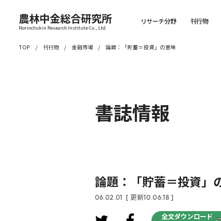
農林中金総合研究所
リサーチ分野
刊行物
Norinchukin Research Institute Co., Ltd.
TOP
刊行物
金融市場
論題：「貯蓄＝投資」の意味
書誌情報
論題：「貯蓄＝投資」
06.02.01
[ 更新10.06.18 ]
全文ダウンロード