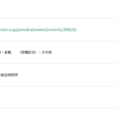
huri.co.jp/periodical/market/contents/2006/02/
済・金融 （詳細区分）：その他
金総合研究所