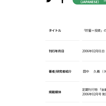
（JAPANESE）
タイトル
「貯蓄＝投資」
刊行年月日
2006年02月01日
著者/
研究者紹介
田中 久義 （
定期刊行物 『金
掲載媒体
2006年02月号 