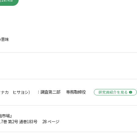
28.7KB
の意味
：調査第二部 専務取締役
タナカ ヒサヨシ）
研究員紹介を見る
融市場』
第17巻 第2号 通巻183号 28 ページ