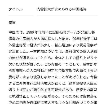
タイトル
内需拡大が求められる中国経済
要旨
中国では、1990 年代前半に設備投資ブームが発生し製
造業の生産能力が大幅に拡大した結果、90年代後半には
外需主導型で経済が拡大し、輸出増加により貿易黒字が
定着化した。一方内需については、農村部での個人消費
の伸びが冴えないことから、全体としての盛り上がりを
欠いた状態が続いた。この背景の一つとして、農村部か
ら都市部への人口移動が限定的で都市部での賃金上昇が
農村部にあまり波及しなかったことがあげられる。今後
さらに外需依存型経済拡大が続くと、貿易摩擦や人民元
切り上げ圧力が顕在化する可能性があり、経済を内需型
に軌道修正していく必要がある。そのためには農村部を
中心に内需が自律的に拡大するような仕組みづくりが求