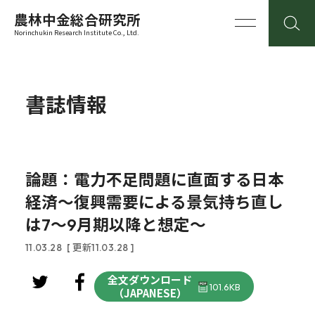
農林中金総合研究所
Norinchukin Research Institute Co., Ltd.
書誌情報
論題：電力不足問題に直面する日本
経済～復興需要による景気持ち直し
は7～9月期以降と想定～
11.03.28
[ 更新11.03.28 ]
全文ダウンロード
101.6KB
（JAPANESE）