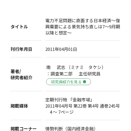
電力不足問題に直面する日本経済～復
タイトル
興需要による景気持ち直しは7～9月期
以降と想定～
刊行年月日
2011年04月01日
南 武志 （ミナミ タケシ）
著者/
：調査第二部 主任研究員
研究者紹介
研究員紹介を見る
定期刊行物 『金融市場』
掲載媒体
2011年04月号 第22巻 第4号 通巻245号
4 ～ 7ページ
掲載コーナー
情勢判断（国内経済金融）