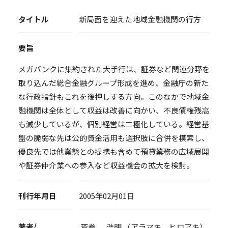
タイトル
新局面を迎えた地域金融機関の行方
要旨
メガバンクに集約された大手行は、証券など関連分野を
取り込んだ総合金融グループ形成を進め、金融庁の新た
な行政指針もこれを後押しする方向。このなかで地域金
融機関は全体として収益は改善に向かい、不良債権残高
も減少しているが、個別経営は二極化している。経営基
盤の脆弱な先は公的資金活用も選択肢に合併を模索し、
優良先では他業態との提携も含めて預貸業務の広域展開
や証券仲介業への参入など収益機会の拡大を検討。
刊行年月日
2005年02月01日
著者/
荒巻 浩明 （アラマキ ヒロアキ）