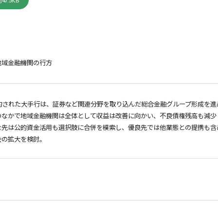
47.5KB
地域金融機関の行方
約された大手行は、証券など関連分野を取り込んだ総合金融グループ形成を進
のなかで地域金融機関は全体として収益は改善に向かい、不良債権残高も減少
な先は公的資金活用も選択肢に合併を模索し、優良先では他業態との提携も含
会の拡大を検討。