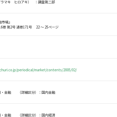
アラマキ ヒロアキ）
：調査第二部
融市場』
16巻 第2号 通巻171号 22 ～ 25ページ
huri.co.jp/periodical/market/contents/2005/02/
済・金融 （詳細区分）：国内金融
済・金融 （詳細区分）：国内経済