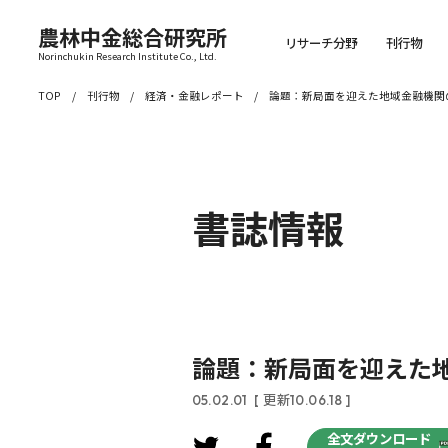
農林中金総合研究所
リサーチ分野
刊行物
Norinchukin Research Institute Co., Ltd.
TOP
刊行物
経済・金融レポート
論題：新局面を迎えた地域金融機関
書誌情報
論題：新局面を迎えた
05.02.01
[ 更新10.06.18 ]
全文ダウンロード