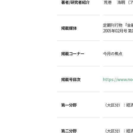
著者/
研究者紹介
荒巻 浩明 （
定期刊行物 『金
掲載媒体
2005年02月号 第
掲載コーナー
今月の焦点
掲載号目次
https://www.noc
第一分野
（大区分）：経
第二分野
（大区分）：経