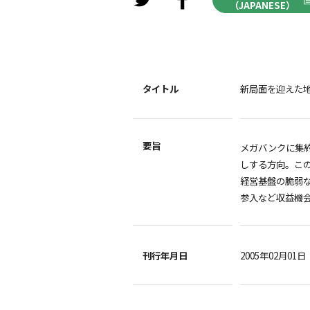
（JAPANESE）
タイトル
新局面を迎えた
要旨
メガバンクに集
しする方向。こ
経営基盤の脆弱
参入など収益機
刊行年月日
2005年02月01日