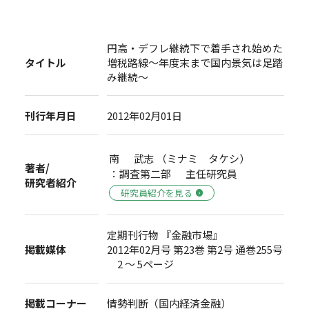
円高・デフレ継続下で着手され始めた
タイトル
増税路線～年度末まで国内景気は足踏
み継続～
刊行年月日
2012年02月01日
南 武志 （ミナミ タケシ）
著者/
：調査第二部 主任研究員
研究者紹介
研究員紹介を見る
定期刊行物 『金融市場』
掲載媒体
2012年02月号 第23巻 第2号 通巻255号
2 ～ 5ページ
掲載コーナー
情勢判断（国内経済金融）