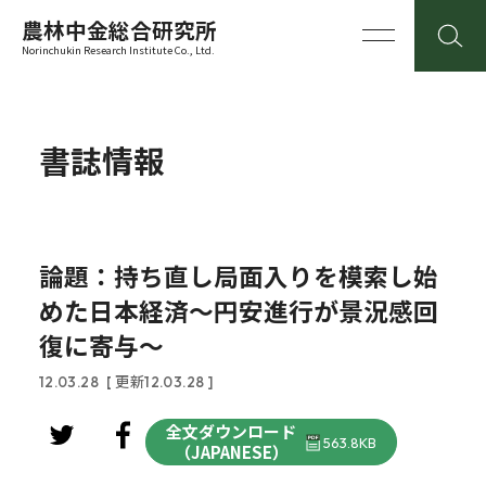
農林中金総合研究所
Norinchukin Research Institute Co., Ltd.
書誌情報
論題：持ち直し局面入りを模索し始
めた日本経済～円安進行が景況感回
復に寄与～
12.03.28
[ 更新12.03.28 ]
全文ダウンロード
563.8KB
（JAPANESE）