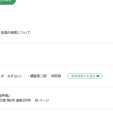
29.6KB
：各国の制度について
：調査第二部 研究員
タダ タダヨシ）
研究員紹介を見る
融市場』
第23巻 第6号 通巻259号 43 ページ