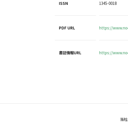
ISSN
1345-0018
PDF URL
https://www.no
書誌情報URL
https://www.noc
当社