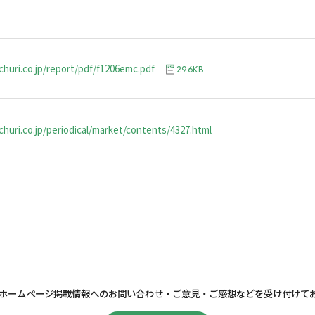
churi.co.jp/report/pdf/f1206emc.pdf
29.6KB
huri.co.jp/periodical/market/contents/4327.html
ホームページ掲載情報へのお問い合わせ・
ご意見・ご感想などを受け付けて