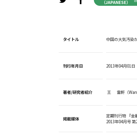
（JAPANESE）
タイトル
中国の大気汚染
刊行年月日
2013年04月01日
著者/
研究者紹介
王 雷軒（Wang
定期刊行物 『金
掲載媒体
2013年04月号 第