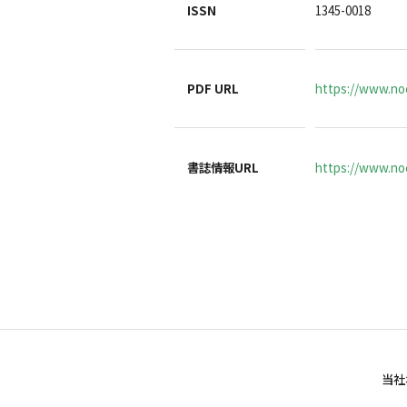
ISSN
1345-0018
PDF URL
https://www.no
書誌情報URL
https://www.noc
当社