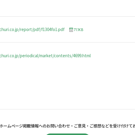
churi.co.jp/report/pdf/f1304fo1.pdf
71.1KB
huri.co.jp/periodical/market/contents/4699.html
ホームページ掲載情報へのお問い合わせ・
ご意見・ご感想などを受け付けて