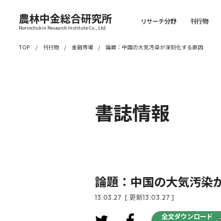
農林中金総合研究所
リサーチ分野
刊行物
Norinchukin Research Institute Co., Ltd.
TOP
刊行物
金融市場
論題：中国の大気汚染が深刻化する原因
書誌情報
論題：中国の大気汚染
13.03.27
[ 更新13.03.27 ]
全文ダウンロード