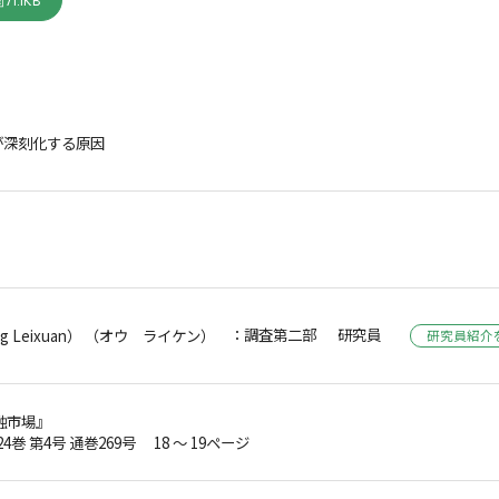
71.1KB
が深刻化する原因
：調査第二部 研究員
 Leixuan） （オウ ライケン）
研究員紹介
融市場』
24巻 第4号 通巻269号 18 ～ 19ページ