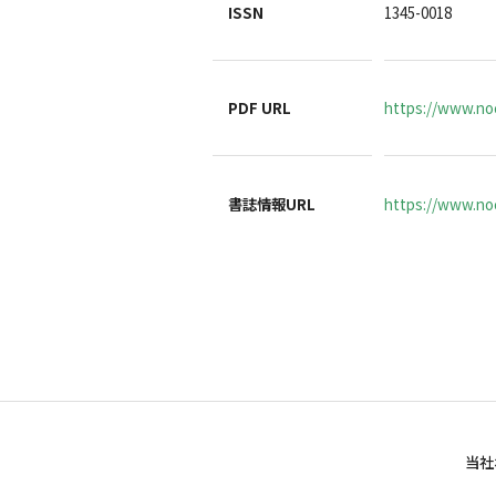
ISSN
1345-0018
PDF URL
https://www.no
書誌情報URL
https://www.noc
当社