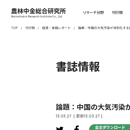
農林中金総合研究所
リサーチ分野
刊行物
Norinchukin Research Institute Co., Ltd.
TOP
刊行物
経済・金融レポート
論題：中国の大気汚染が深刻化する
書誌情報
論題：中国の大気汚染
13.03.27
[ 更新13.03.27 ]
全文ダウンロード