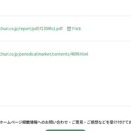
churi.co.jp/report/pdf/f1304fo1.pdf
71.1KB
huri.co.jp/periodical/market/contents/4699.html
ホームページ掲載情報へのお問い合わせ・
ご意見・ご感想などを受け付けて