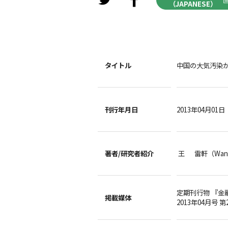
（JAPANESE）
タイトル
中国の大気汚染
刊行年月日
2013年04月01日
著者/
研究者紹介
王 雷軒（Wang
定期刊行物 『金
掲載媒体
2013年04月号 第