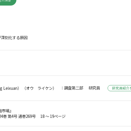
71.1KB
が深刻化する原因
：調査第二部 研究員
 Leixuan） （オウ ライケン）
研究員紹介
融市場』
24巻 第4号 通巻269号 18 ～ 19ページ