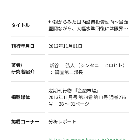
短観からみた国内設備投資動向～当面
タイトル
堅調ながら、大幅水準回復には限界～
刊行年月日
2013年11月01日
著者/
新谷 弘人 （シンタニ ヒロヒト）
研究者紹介
： 調査第二部長
定期刊行物 『金融市場』
掲載媒体
2013年11月号 第24巻 第11号 通巻276
号 28 ～ 31ページ
掲載コーナー
分析レポート
https://www.nochuri.co.jp/periodic