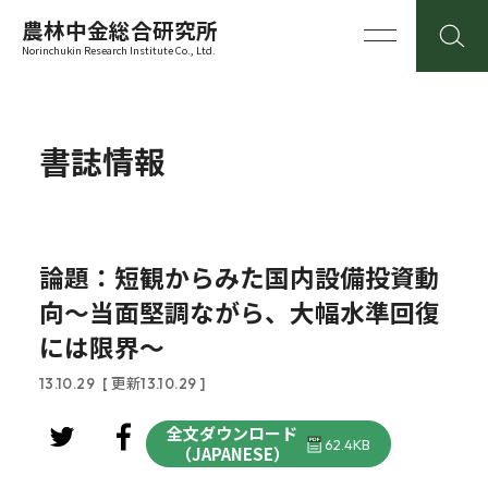
農林中金総合研究所
Norinchukin Research Institute Co., Ltd.
書誌情報
論題：短観からみた国内設備投資動
向～当面堅調ながら、大幅水準回復
には限界～
13.10.29
[ 更新13.10.29 ]
全文ダウンロード
62.4KB
（JAPANESE）