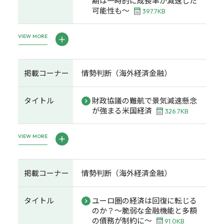
期は一時的に成長率が減速した
可能性も～
397.7KB
VIEW MORE
掲載コーナー
情勢判断（海外経済金融）
タイトル
財政協議の難航で景気減速懸念
が強まる米国経済
326.7KB
VIEW MORE
掲載コーナー
情勢判断（海外経済金融）
タイトル
ユーロ圏の経済は回復に転じる
のか？～脆弱な金融機能と多額
の債務が制約に～
91.0KB