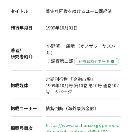
タイトル
着実な回復を続けるユーロ圏経済
刊行年月日
1999年10月01日
小野澤 康晴 （オノザワ ヤスハ
著者/
ル）
研究者紹介
：調査第二部
研究員紹介を見る
定期刊行物 『金融市場』
掲載媒体
1999年10月号 第10巻 第10号 通巻107
号 6 ページ
掲載コーナー
情勢判断（海外景気金融）
https://www.nochuri.co.jp/periodic
掲載号目次
al/market/contents/1999/10/