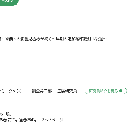
74.6KB
済・物価への影響見極めが続く～早期の追加緩和観測は後退～
：調査第二部 主席研究員
ナミ タケシ）
研究員紹介を見る
融市場』
25巻 第7号 通巻284号 2 ～ 5ページ