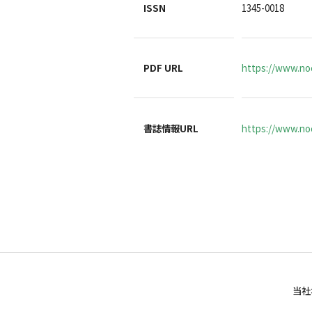
ISSN
1345-0018
PDF URL
https://www.no
書誌情報URL
https://www.noc
当社