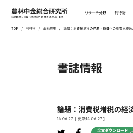
農林中金総合研究所
リサーチ分野
刊行物
Norinchukin Research Institute Co., Ltd.
TOP
刊行物
金融市場
論題：消費税増税の経済・物価への影響見極め
書誌情報
論題：消費税増税の経
14.06.27
[ 更新14.06.27 ]
全文ダウンロード