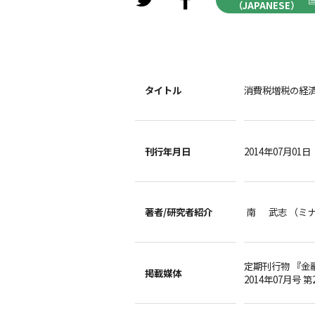
（JAPANESE）
タイトル
消費税増税の経
刊行年月日
2014年07月01日
著者/
研究者紹介
南 武志 （ミ
定期刊行物 『金
掲載媒体
2014年07月号 第