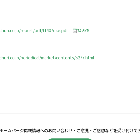
churi.co.jp/report/pdf/f1407dke.pdf
74.6KB
huri.co.jp/periodical/market/contents/5277.html
ホームページ掲載情報へのお問い合わせ・
ご意見・ご感想などを受け付けて