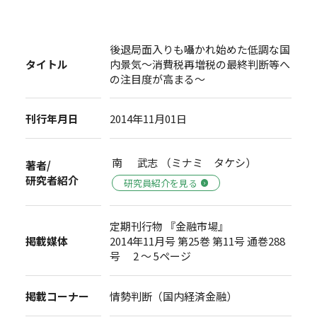
後退局面入りも囁かれ始めた低調な国
タイトル
内景気～消費税再増税の最終判断等へ
の注目度が高まる～
刊行年月日
2014年11月01日
南 武志 （ミナミ タケシ）
著者/
研究者紹介
研究員紹介を見る
定期刊行物 『金融市場』
掲載媒体
2014年11月号 第25巻 第11号 通巻288
号 2 ～ 5ページ
掲載コーナー
情勢判断（国内経済金融）