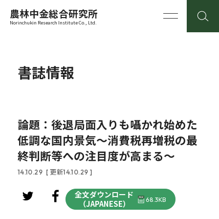
農林中金総合研究所
Norinchukin Research Institute Co., Ltd.
書誌情報
論題：後退局面入りも囁かれ始めた
低調な国内景気～消費税再増税の最
終判断等への注目度が高まる～
14.10.29
[ 更新14.10.29 ]
全文ダウンロード
68.3KB
（JAPANESE）