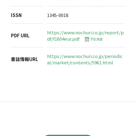
ISSN
1345-0018
https://www.nochuri.co.jp/report/p
PDF URL
df/f1604eur.pdf
715.1KB
https://www.nochuri.co.jp/periodic
書誌情報URL
al/market/contents/5961.html