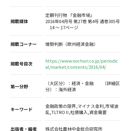
定期刊行物 『金融市場』
掲載媒体
2016年04月号 第27巻 第4号 通巻305号
14 ～ 17ページ
掲載コーナー
情勢判断（欧州経済金融）
https://www.nochuri.co.jp/periodic
掲載号目次
al/market/contents/2016/04/
（大区分）：経済・金融 （詳細区
第一分野
分）：海外経済
金融政策の限界,マイナス金利,市場波
キーワード
乱,TLTRO II,社債購入,資金需要
出版者・編者
株式会社農林中金総合研究所