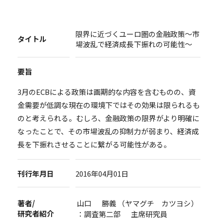
限界に近づくユーロ圏の金融政策～市
タイトル
場波乱で経済成長下振れの可能性～
要旨
3月のECBによる政策は画期的な内容を含むものの、資
金需要が低調な現在の環境下ではその効果は限られるも
のと考えられる。むしろ、金融政策の限界がより明確に
なったことで、その市場波乱の抑制力が弱まり、経済成
長を下振れさせることに繋がる可能性がある。
刊行年月日
2016年04月01日
著者/
山口 勝義 （ヤマグチ カツヨシ）
研究者紹介
：調査第二部 主席研究員