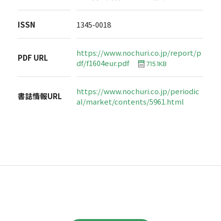
ISSN
1345-0018
https://www.nochuri.co.jp/report/p
PDF URL
df/f1604eur.pdf
715.1KB
https://www.nochuri.co.jp/periodic
書誌情報URL
al/market/contents/5961.html