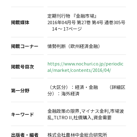
定期刊行物 『金融市場』
掲載媒体
2016年04月号 第27巻 第4号 通巻305号
14 ～ 17ページ
掲載コーナー
情勢判断（欧州経済金融）
https://www.nochuri.co.jp/periodic
掲載号目次
al/market/contents/2016/04/
（大区分）：経済・金融 （詳細区
第一分野
分）：海外経済
金融政策の限界,マイナス金利,市場波
キーワード
乱,TLTRO II,社債購入,資金需要
出版者・編者
株式会社農林中金総合研究所