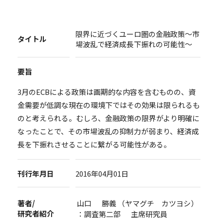
限界に近づくユーロ圏の金融政策～市
タイトル
場波乱で経済成長下振れの可能性～
要旨
3月のECBによる政策は画期的な内容を含むものの、資
金需要が低調な現在の環境下ではその効果は限られるも
のと考えられる。むしろ、金融政策の限界がより明確に
なったことで、その市場波乱の抑制力が弱まり、経済成
長を下振れさせることに繋がる可能性がある。
刊行年月日
2016年04月01日
著者/
山口 勝義 （ヤマグチ カツヨシ）
研究者紹介
：調査第二部 主席研究員