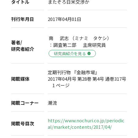
タイトル
またぞろ日米交渉か
刊行年月日
2017年04月01日
南 武志 （ミナミ タケシ）
著者/
：調査第二部 主席研究員
研究者紹介
研究員紹介を見る
定期刊行物 『金融市場』
掲載媒体
2017年04月号 第28巻 第4号 通巻317号
1 ページ
掲載コーナー
潮流
https://www.nochuri.co.jp/periodic
掲載号目次
al/market/contents/2017/04/