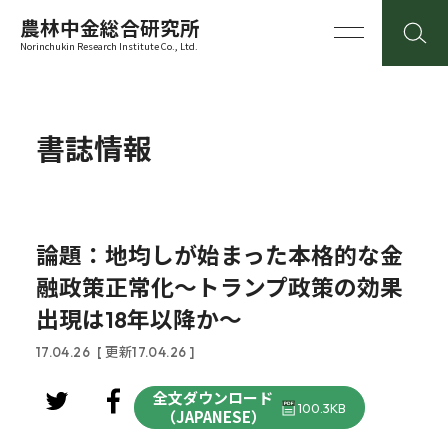
農林中金総合研究所
Norinchukin Research Institute Co., Ltd.
書誌情報
論題：地均しが始まった本格的な金
融政策正常化～トランプ政策の効果
出現は18年以降か～
17.04.26
[ 更新17.04.26 ]
全文ダウンロード
100.3KB
（JAPANESE）