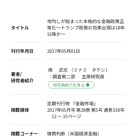
地均しが始まった本格的な金融政策正
タイトル
常化～トランプ政策の効果出現は18年
以降か～
刊行年月日
2017年05月01日
南 武志 （ミナミ タケシ）
著者/
：調査第二部 主席研究員
研究者紹介
研究員紹介を見る
定期刊行物 『金融市場』
掲載媒体
2017年05月号 第28巻 第5号 通巻318号
12 ～ 15ページ
掲載コーナー
情勢判断（米国経済金融）