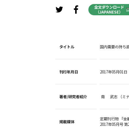
全文ダウンロード
（JAPANESE）
タイトル
国内需要の持ち
刊行年月日
2017年05月01日
著者/
研究者紹介
南 武志 （ミ
定期刊行物 『金
掲載媒体
2017年05月号 第