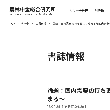
農林中金総合研究所
リサーチ分野
刊行物
Norinchukin Research Institute Co., Ltd.
TOP
刊行物
金融市場
論題：国内需要の持ち直しも始まった国内景気
書誌情報
論題：国内需要の持ち
まる～
17.04.26
[ 更新17.04.26 ]