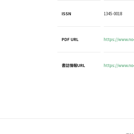
ISSN
1345-0018
PDF URL
https://www.no
書誌情報URL
https://www.noc