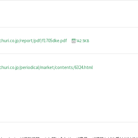
churi.co.jp/report/pdf/f1705dke.pdf
142.5KB
huri.co.jp/periodical/market/contents/6324.html