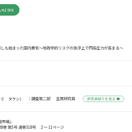
142.5KB
直しも始まった国内景気～地政学的リスクの急浮上で円高圧力が高まる～
：調査第二部 主席研究員
ナミ タケシ）
研究員紹介を見る
融市場』
28巻 第5号 通巻318号 2 ～ 11ページ