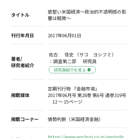
底堅い米国経済～政治的不透明感の影
タイトル
響は軽微～
刊行年月日
2017年06月01日
佐古 佳史 （サコ ヨシフミ）
著者/
：調査第二部 研究員
研究者紹介
研究員紹介を見る
定期刊行物 『金融市場』
掲載媒体
2017年06月号 第28巻 第6号 通巻319号
12 ～ 15ページ
掲載コーナー
情勢判断（米国経済金融）
https://www.nochuri.co.jp/periodic