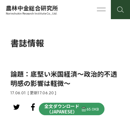
農林中金総合研究所
Norinchukin Research Institute Co., Ltd.
書誌情報
論題：底堅い米国経済～政治的不透
明感の影響は軽微～
17.06.01
[ 更新17.06.20 ]
全文ダウンロード
65.0KB
（JAPANESE）