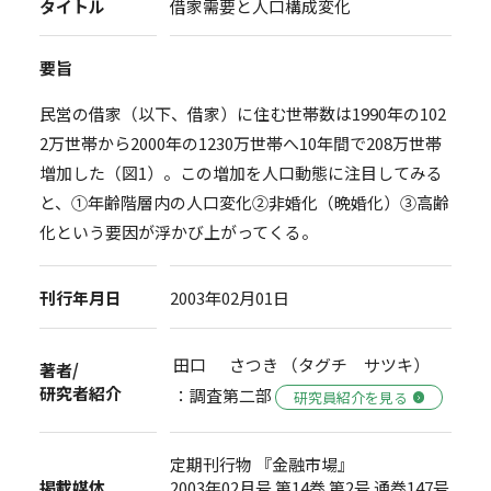
タイトル
借家需要と人口構成変化
要旨
民営の借家（以下、借家）に住む世帯数は1990年の102
2万世帯から2000年の1230万世帯へ10年間で208万世帯
増加した（図1）。この増加を人口動態に注目してみる
と、①年齢階層内の人口変化②非婚化（晩婚化）③高齢
化という要因が浮かび上がってくる。
刊行年月日
2003年02月01日
田口 さつき （タグチ サツキ）
著者/
研究者紹介
：調査第二部
研究員紹介を見る
定期刊行物 『金融市場』
掲載媒体
2003年02月号 第14巻 第2号 通巻147号