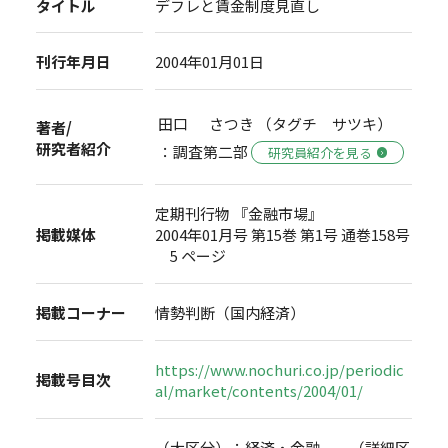
タイトル
デフレと賃金制度見直し
刊行年月日
2004年01月01日
田口 さつき （タグチ サツキ）
著者/
研究者紹介
：調査第二部
研究員紹介を見る
定期刊行物 『金融市場』
掲載媒体
2004年01月号 第15巻 第1号 通巻158号
5 ページ
掲載コーナー
情勢判断（国内経済）
https://www.nochuri.co.jp/periodic
掲載号目次
al/market/contents/2004/01/
（大区分）：経済・金融 （詳細区