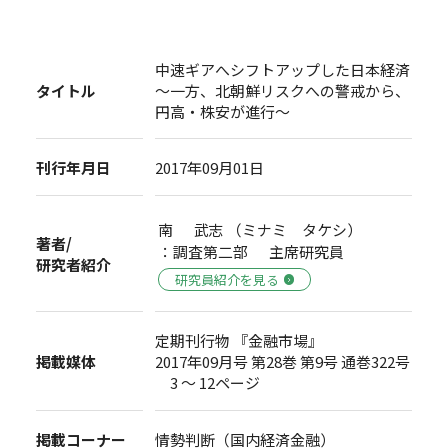
中速ギアへシフトアップした日本経済
タイトル
～一方、北朝鮮リスクへの警戒から、
円高・株安が進行～
刊行年月日
2017年09月01日
南 武志 （ミナミ タケシ）
著者/
：調査第二部 主席研究員
研究者紹介
研究員紹介を見る
定期刊行物 『金融市場』
掲載媒体
2017年09月号 第28巻 第9号 通巻322号
3 ～ 12ページ
掲載コーナー
情勢判断（国内経済金融）