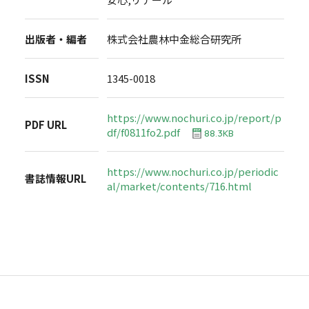
出版者・編者
株式会社農林中金総合研究所
ISSN
1345-0018
https://www.nochuri.co.jp/report/p
PDF URL
df/f0811fo2.pdf
88.3KB
https://www.nochuri.co.jp/periodic
書誌情報URL
al/market/contents/716.html