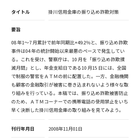
タイトル
掛川信用金庫の振り込め詐欺対策
要旨
08 年1～7 月累計で前年同期比+49.2％と、振り込め詐欺
事件は04 年の統計開始以来最悪のペースで発生してい
る。これを受け、警察庁は、10 月を「振り込め詐欺撲
滅月間」とし、年金支給日である10 月15 日には、全国
で制服の警官をＡＴＭの前に配置した。一方、金融機関
も顧客の金融取引が被害に巻き込まれないよう様々な取
り組みを行っている。本稿では、振り込め詐欺被害防止
のため、ＡＴＭコーナーでの携帯電話の使用禁止をいち
早く決断した掛川信用金庫の取り組みを見てみよう。
刊行年月日
2008年11月01日