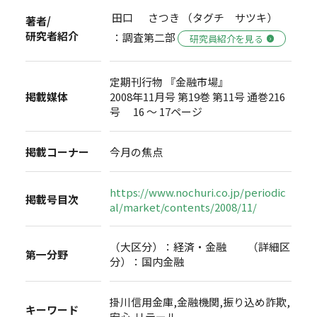
田口 さつき （タグチ サツキ）
著者/
研究者紹介
：調査第二部
研究員紹介を見る
定期刊行物 『金融市場』
掲載媒体
2008年11月号 第19巻 第11号 通巻216
号 16 ～ 17ページ
掲載コーナー
今月の焦点
https://www.nochuri.co.jp/periodic
掲載号目次
al/market/contents/2008/11/
（大区分）：経済・金融 （詳細区
第一分野
分）：国内金融
掛川信用金庫,金融機関,振り込め詐欺,
キーワード
安心,リテール