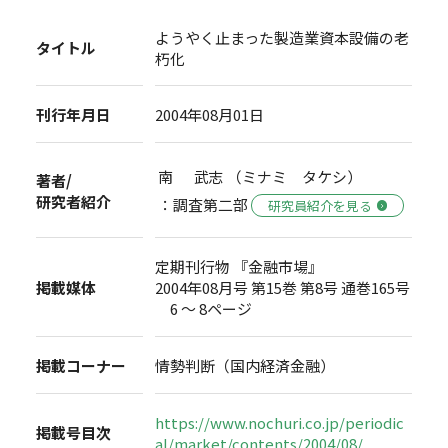
ようやく止まった製造業資本設備の老
タイトル
朽化
刊行年月日
2004年08月01日
南 武志 （ミナミ タケシ）
著者/
研究者紹介
：調査第二部
研究員紹介を見る
定期刊行物 『金融市場』
掲載媒体
2004年08月号 第15巻 第8号 通巻165号
6 ～ 8ページ
掲載コーナー
情勢判断（国内経済金融）
https://www.nochuri.co.jp/periodic
掲載号目次
al/market/contents/2004/08/