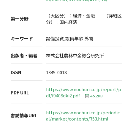
（大区分）：経済・金融 （詳細区
第一分野
分）：国内経済
キーワード
設備投資,設備年齢,外需
出版者・編者
株式会社農林中金総合研究所
ISSN
1345-0018
https://www.nochuri.co.jp/report/p
PDF URL
df/f0408dki2.pdf
46.2KB
https://www.nochuri.co.jp/periodic
書誌情報URL
al/market/contents/753.html